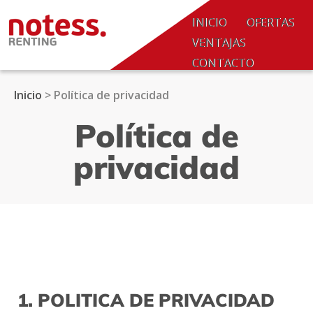
SALTAR AL CONTENIDO.
INICIO
OFERTAS
VENTAJAS
CONTACTO
NOTICIAS
Inicio
>
Política de privacidad
ACCESO
Política de
COLABORADORES
privacidad
1. POLITICA DE PRIVACIDAD