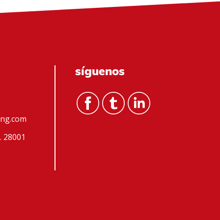
síguenos
ing.com
q. 28001