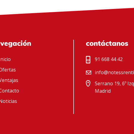
vegación
contáctanos
Inicio
91 668 44 42
Ofertas
info@notessrent
Ventajas
Serrano 19, 6º Iz
Contacto
Madrid
Noticias