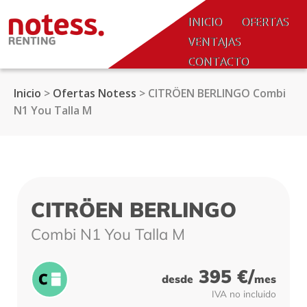
SALTAR AL CONTENIDO.
INICIO
OFERTAS
VENTAJAS
CONTACTO
NOTICIAS
Inicio
>
Ofertas Notess
>
CITRÖEN BERLINGO Combi
ACCESO
N1 You Talla M
COLABORADORES
CITRÖEN BERLINGO
Combi N1 You Talla M
395 €/
desde
mes
IVA no incluido