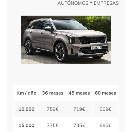
AUTÓNOMOS Y EMPRESAS
Km / año
36 meses
48 meses
60 meses
10.000
759€
719€
669€
15.000
775€
735€
685€