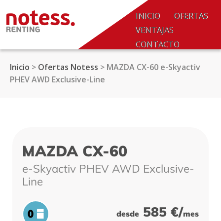
SALTAR AL CONTENIDO.
INICIO
OFERTAS
VENTAJAS
CONTACTO
NOTICIAS
Inicio
>
Ofertas Notess
>
MAZDA CX-60 e-Skyactiv
ACCESO
PHEV AWD Exclusive-Line
COLABORADORES
MAZDA CX-60
e-Skyactiv PHEV AWD Exclusive-
Line
585 €/
desde
mes